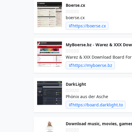
Boerse.cx
boerse.cx
https://boerse.cx
MyBoerse.bz - Warez & XXX Down
Warez & XXX Download Board Foru
https://myboerse.bz
DarkLight
Phönix aus der Asche
https://board.darklight.to
Download music, movies, games,