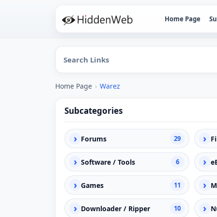
Home Page
Su
Home Page
›
Warez
Subcategories
›
›
Forums
29
F
›
›
Software / Tools
6
e
›
›
Games
11
M
›
›
Downloader / Ripper
10
N