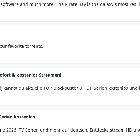
oftware and much more. The Pirate Bay is the galaxy's most resil
o
our favorite torrents.
Sofort & kostenlos Streamen!
al) kannst du aktuelle TOP-Blockbuster & TOP-Serien kostenlos und 
Serien kostenlos
filme 2026, TV-Serien und mehr auf deutsch. Entdecke stream HD un
 kinoger.com – auf deutsch.