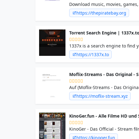
Download music, movies, games, s
BitTorrent site.
https://thepiratebay.org
Torrent Search Engine | 1337x.t
1337x is a search engine to find y
https://1337x.to
Moflix-Streams - Das Original - 
Auf (Moflix-Streams - Das Origin
bestmöglicher Qualität ansehen!
https://moflix-stream.xyz
KinoGer.fun - Alle Filme HD und 
KinoGer - Das Official - Stream 
aktuelle Inhalte auf kinoger | ex
https://kinoger.fun