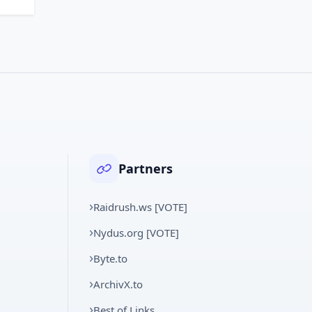
Partners
Raidrush.ws [VOTE]
Nydus.org [VOTE]
Byte.to
ArchivX.to
Best of Links