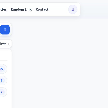
icles
Random Link
Contact
irst
25
4
7