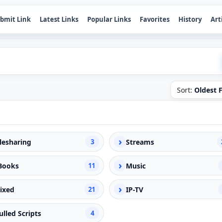
bmit Link
Latest Links
Popular Links
Favorites
History
Art
Sort:
Oldest F
›
ilesharing
3
Streams
›
Books
11
Music
›
ixed
21
IP-TV
ulled Scripts
4